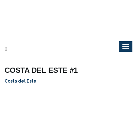
COSTA DEL ESTE #1
Costa del Este
Para más detalles de la propiedad, fotos amenidades y más.