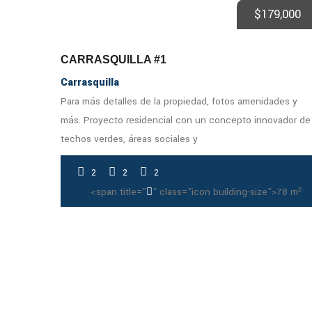
$
179,000
CARRASQUILLA #1
Carrasquilla
Para más detalles de la propiedad, fotos amenidades y
más. Proyecto residencial con un concepto innovador de
techos verdes, áreas sociales y
2
2
2
<span title="
" class="icon building-size">
78 m²