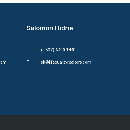
Salomon Hidrie
(+507) 6400 1440
.com
sh@lifequalityrealtors.com