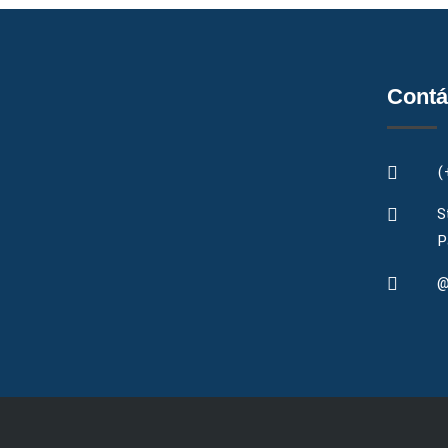
Contá
(
S
P
@